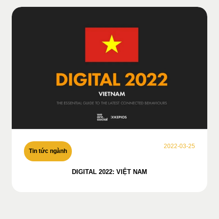
2022-03-25
Tin tức ngành
DIGITAL 2022: VIỆT NAM