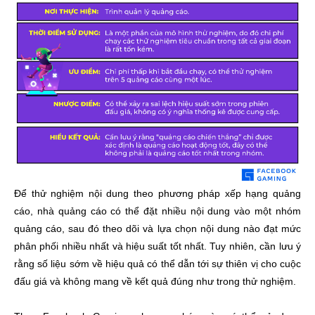
Để thử nghiệm nội dung theo phương pháp xếp hạng quảng
cáo, nhà quảng cáo có thể đặt nhiều nội dung vào một nhóm
quảng cáo, sau đó theo dõi và lựa chọn nội dung nào đạt mức
phân phối nhiều nhất và hiệu suất tốt nhất. Tuy nhiên, cần lưu ý
rằng số liệu sớm về hiệu quả có thể dẫn tới sự thiên vị cho cuộc
đấu giá và không mang về kết quả đúng như trong thử nghiệm.