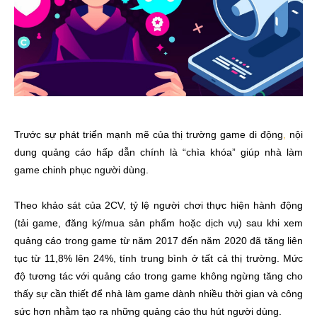
Trước sự phát triển mạnh mẽ của thị trường game di động
,
nội
dung quảng cáo hấp dẫn chính là “chìa khóa” giúp nhà làm
game chinh phục người dùng.
Theo khảo sát của 2CV, tỷ lệ người chơi thực hiện hành động
(tải game, đăng ký/mua sản phẩm hoặc dịch vụ) sau khi xem
quảng cáo trong game từ năm 2017 đến năm 2020 đã tăng liên
tục từ 11,8% lên 24%, tính trung bình ở tất cả thị trường. Mức
độ tương tác với quảng cáo trong game không ngừng tăng cho
thấy sự cần thiết để nhà làm game dành nhiều thời gian và công
sức hơn nhằm tạo ra những quảng cáo thu hút người dùng.