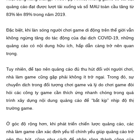
quảng cáo đạt được lượt tải xuống và số MAU toàn cầu tăng từ
83% lên 89% trong năm 2019.
Đặc biệt, khi làn sóng người chơi game di động trên thế giới vẫn
không ngừng tăng do tác động của đại dịch COVID-19, những
quảng cáo có nội dung hữu ích, hấp dẫn càng trở nên quan
trọng.
Tuy nhiên, để tạo nên quảng cáo đủ thu hút đối với người chơi,
nhà làm game cũng gặp phải không ít trở ngại. Trong đó, sự
chuyển dịch trong đối tượng chơi game và lý do chơi game đòi
hỏi các công ty game cần thích ứng nhanh chóng trong quá
trình xây dựng nội dung quảng cáo để “bắt kịp” nhịp độ thị
trường game.
Ở góc độ rộng hơn, khi phát triển chiến lược quảng cáo, các
nhà làm game cần xác định yếu tố chính yếu giúp quảng cáo trở
nên thu hút, cũng như cách để nhân rộng thành công của