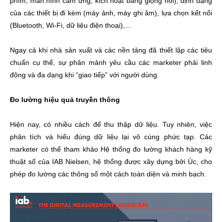
phím, màn hình cảm ứng, kích hoạt bằng giọng nói), định dạng
của các thiết bị đi kèm (máy ảnh, máy ghi âm), lựa chọn kết nối
(Bluetooth, Wi-Fi, dữ liệu điện thoại),...
Ngay cả khi nhà sản xuất và các nền tảng đã thiết lập các tiêu
chuẩn cụ thể, sự phân mảnh yêu cầu các marketer phải linh
động và đa dạng khi “giao tiếp” với người dùng.
Đo lường hiệu quả truyền thông
Hiện nay, có nhiều cách để thu thập dữ liệu. Tuy nhiên, việc
phân tích và hiểu đúng dữ liệu lại vô cùng phức tạp. Các
marketer có thể tham khảo Hệ thống đo lường khách hàng kỹ
thuật số của IAB Nielsen, hệ thống được xây dựng bởi Úc, cho
phép đo lường các thông số một cách toàn diện và minh bạch.