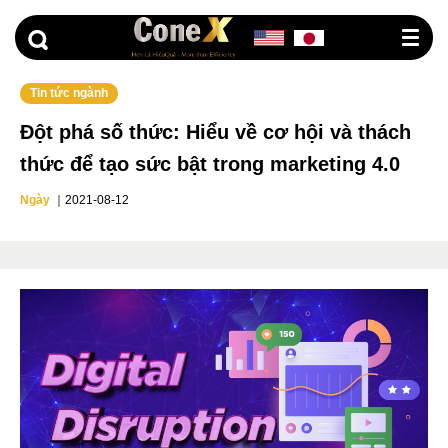
G
o
t
o
Tin tức ngành
Đột phá số thức: Hiểu về cơ hội và thách
thức để tạo sức bật trong marketing 4.0
Ngày
｜
2021-08-12