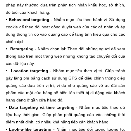
pháp này thường dựa trên phân tích nhân khẩu học, sở thích,
độ tuổi của khách hàng.
•
Behavioral targeting
- Nhắm mục tiêu theo hành vi: Sử dụng
cookie để theo dõi hoạt động duyệt web của các cá nhân và áp
dụng thông tin đó vào quảng cáo để tăng tính hiệu quả cho các
chiến dịch.
•
Retargeting
- Nhắm chọn lại: Theo dõi những người đã xem
thông báo trên một trang web nhưng không tạo chuyển đổi của
các dữ liệu này.
•
Location targeting
- Nhắm mục tiêu theo vị trí: Giúp tránh
gây lãng phí bằng cách sử dụng GPS để điều chỉnh thông điệp
quảng cáo dựa trên vị trí, ví dụ như quảng cáo về ưu đãi sản
phẩm của một cửa hàng sẽ hiện lên thiết bị di động của khách
hàng đang ở gần cửa hàng đó.
•
Data targeting và time targeting
- Nhắm mục tiêu theo dữ
liệu hay thời gian: Giúp phân phối quảng cáo vào những thời
điểm nhất định, có nhiều khả năng tiếp cận khách hàng.
•
Look-a-like targeting
- Nhắm mục tiêu đối tượng tương tự: