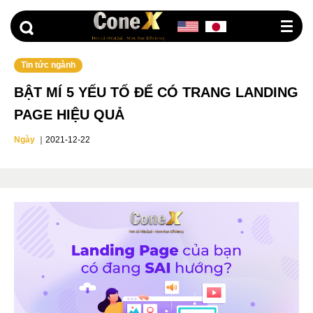
G
o
t
o
Tin tức ngành
BẬT MÍ 5 YẾU TỐ ĐỂ CÓ TRANG LANDING
PAGE HIỆU QUẢ
Ngày
｜
2021-12-22