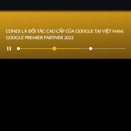
CONEX LÀ ĐỐI TÁC CAO CẤP CỦA GOOGLE TẠI VIỆT NAM:
GOOGLE PREMIER PARTNER 2022